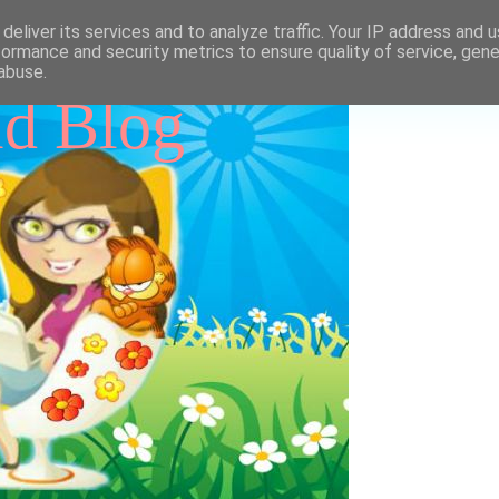
deliver its services and to analyze traffic. Your IP address and 
formance and security metrics to ensure quality of service, gen
abuse.
id Blog