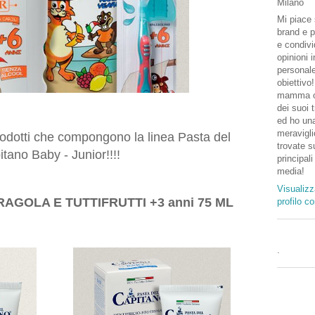
Milano
Mi piace 
brand e p
e condivi
opinioni 
personal
obiettivo
mamma o
dei suoi 
ed ho una
meravigli
odotti che compongono la linea Pasta del
trovate su
tano Baby - Junior!!!!
principali
media!
Visualizz
AGOLA E TUTTIFRUTTI +3 anni 75 ML
profilo c
.