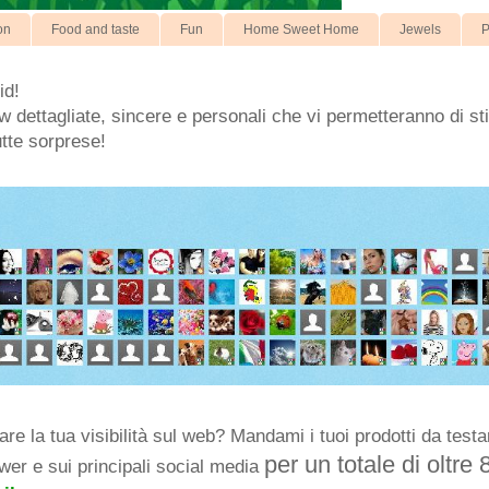
on
Food and taste
Fun
Home Sweet Home
Jewels
P
id!
 dettagliate, sincere e personali che vi permetteranno di stil
utte sorprese!
e la tua visibilità sul web? Mandami i tuoi prodotti da testar
per un totale di oltre 
ower e sui principali social media