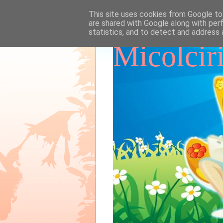
This site uses cookies from Google to 
are shared with Google along with per
statistics, and to detect and address 
Micolcir