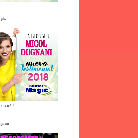
agic
rio io!!!
gatta