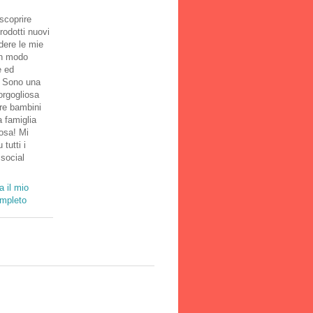
scoprire
rodotti nuovi
dere le mie
in modo
e ed
! Sono una
rgogliosa
tre bambini
 famiglia
osa! Mi
 tutti i
 social
a il mio
ompleto