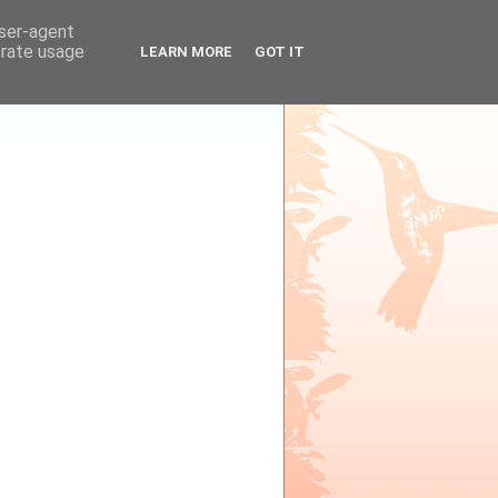
user-agent
erate usage
LEARN MORE
GOT IT