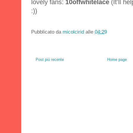
lovely fans:
10offwhitelace
(It’ll h
:))
Pubblicato da
micolcirid
alle
04:29
Post più recente
Home page