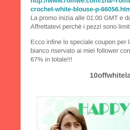
http://www.romwe.com/1na--romw
crochet-white-blouse-p-66056.ht
La promo inizia alle 01:00 GMT e du
Affrettatevi perchè i pezzi sono limit
Ecco infine lo speciale coupon per 
bianco riservato ai miei follower co
67% in totale!!!
10offwhitel