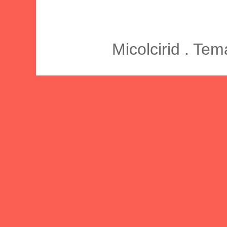
Micolcirid . Te