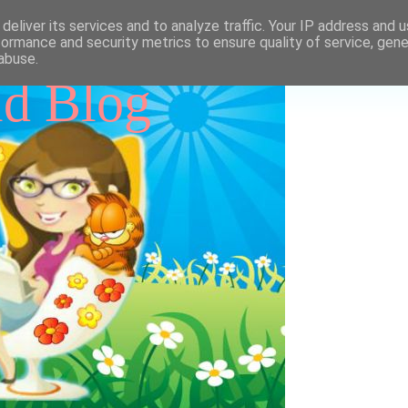
deliver its services and to analyze traffic. Your IP address and 
formance and security metrics to ensure quality of service, gen
abuse.
id Blog