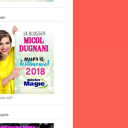
agic
rio io!!!
gatta