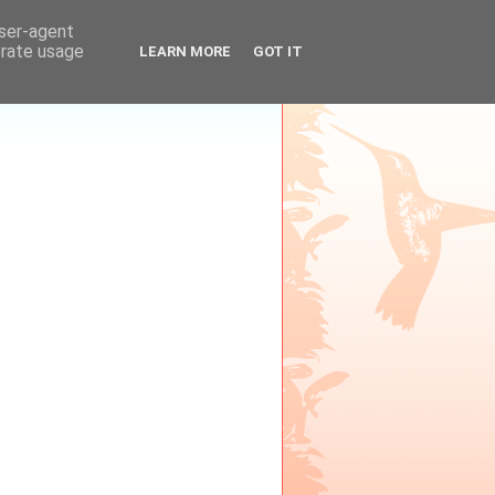
user-agent
erate usage
LEARN MORE
GOT IT