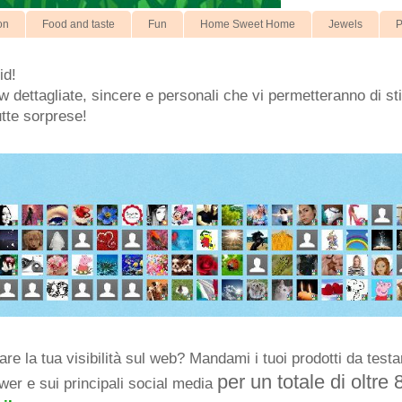
on
Food and taste
Fun
Home Sweet Home
Jewels
P
id!
 dettagliate, sincere e personali che vi permetteranno di stil
utte sorprese!
e la tua visibilità sul web? Mandami i tuoi prodotti da testar
per un totale di oltre 
ower e sui principali social media