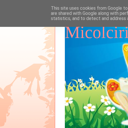
This site uses cookies from Google to 
are shared with Google along with per
statistics, and to detect and address 
Micolcir