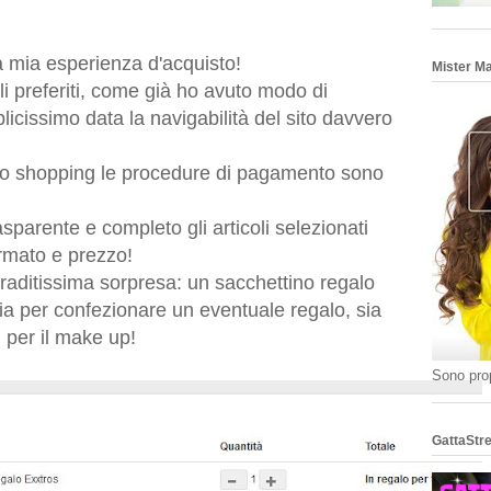
a mia esperienza d'acquisto!
Mister M
coli preferiti, come già ho avuto modo di
icissimo data la navigabilità del sito davvero
rio shopping le procedure di pagamento sono
rasparente e completo gli articoli selezionati
ormato e prezzo!
graditissima sorpresa: un sacchettino regalo
sia per confezionare un eventuale regalo, sia
i per il make up!
Sono prop
GattaStre