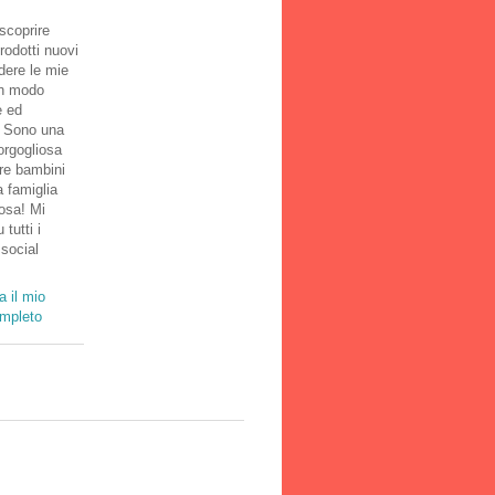
scoprire
rodotti nuovi
dere le mie
in modo
e ed
! Sono una
rgogliosa
tre bambini
 famiglia
osa! Mi
 tutti i
 social
a il mio
ompleto