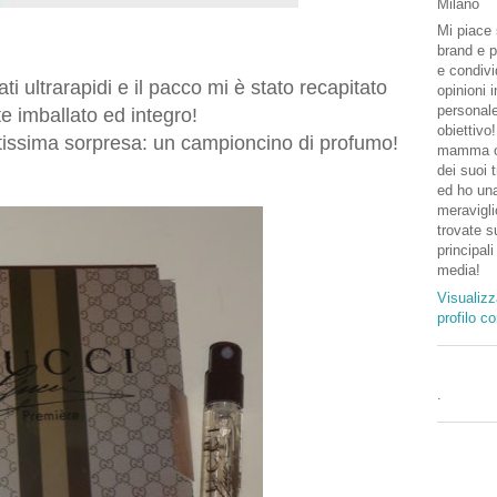
Milano
Mi piace 
brand e p
e condivi
i ultrarapidi e il pacco mi è stato recapitato
opinioni 
personal
te imballato ed integro!
obiettivo
ditissima sorpresa: un campioncino di profumo!
mamma o
dei suoi 
ed ho una
meravigli
trovate su
principali
media!
Visualizz
profilo c
.