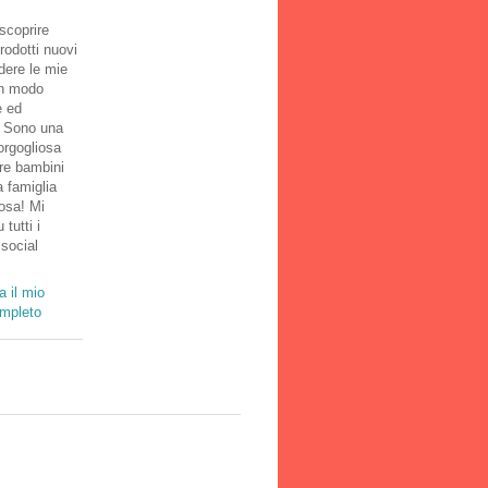
scoprire
rodotti nuovi
dere le mie
in modo
e ed
! Sono una
rgogliosa
tre bambini
 famiglia
osa! Mi
 tutti i
 social
a il mio
ompleto