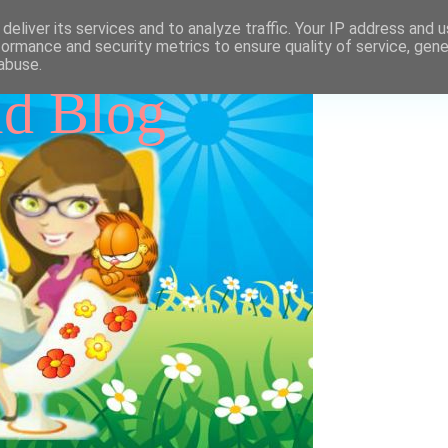
deliver its services and to analyze traffic. Your IP address and 
formance and security metrics to ensure quality of service, gen
abuse.
id Blog