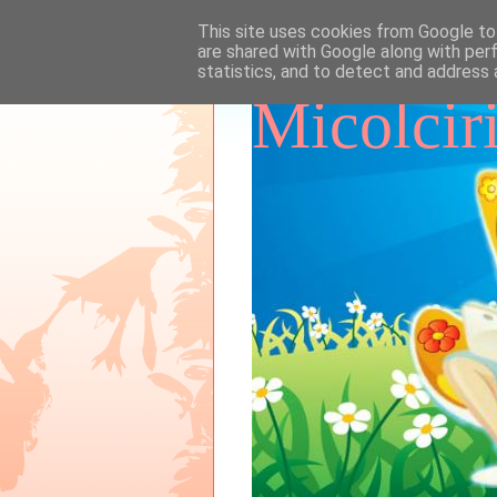
This site uses cookies from Google to 
are shared with Google along with per
statistics, and to detect and address 
Micolcir