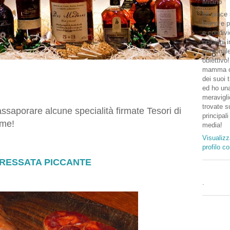
Milano
Mi piace 
brand e p
e condivi
opinioni 
personal
obiettivo
mamma o
dei suoi 
ed ho una
meravigli
trovate su
ssaporare alcune specialità firmate Tesori di
principali
eme!
media!
Visualizz
profilo c
RESSATA PICCANTE
.