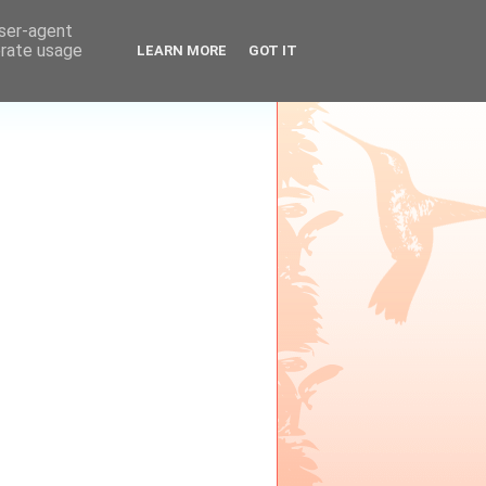
user-agent
erate usage
LEARN MORE
GOT IT