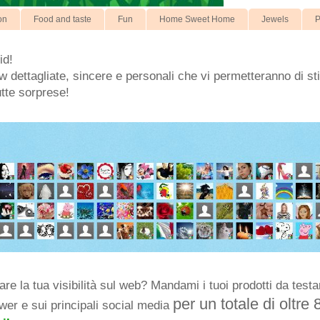
on
Food and taste
Fun
Home Sweet Home
Jewels
P
id!
 dettagliate, sincere e personali che vi permetteranno di stil
utte sorprese!
e la tua visibilità sul web? Mandami i tuoi prodotti da testar
per un totale di oltre 
ower e sui principali social media