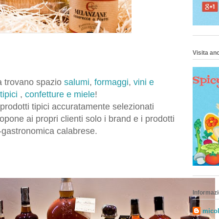
Visita anc
na trovano spazio
salumi
,
formaggi
,
vini e
tipici
,
confetture e miele
!
 prodotti tipici accuratamente selezionati
pone ai propri clienti solo i brand e i prodotti
no-gastronomica calabrese.
Informazi
micol