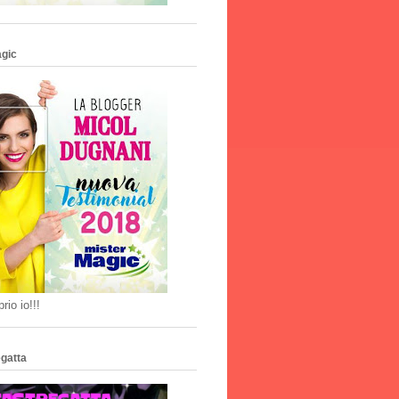
agic
rio io!!!
gatta