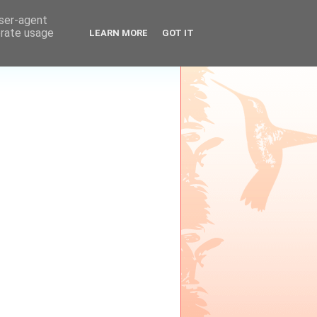
user-agent
erate usage
LEARN MORE
GOT IT