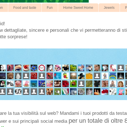
on
Food and taste
Fun
Home Sweet Home
Jewels
P
id!
 dettagliate, sincere e personali che vi permetteranno di stil
utte sorprese!
e la tua visibilità sul web? Mandami i tuoi prodotti da testar
per un totale di oltre 
ower e sui principali social media