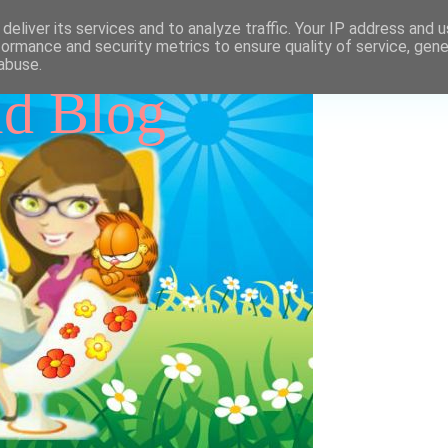
deliver its services and to analyze traffic. Your IP address and 
formance and security metrics to ensure quality of service, gen
abuse.
id Blog