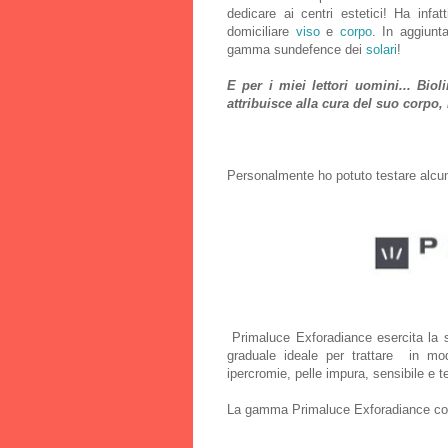
dedicare ai centri estetici! Ha infa
domiciliare
viso
e
corpo
. In aggiunta
gamma sundefence dei
solari
!
E per i miei lettori uomini... Bio
attribuisce alla cura del suo corpo,
Personalmente ho potuto testare alcuni 
Primaluce Exforadiance esercita la s
graduale ideale per trattare in mo
ipercromie, pelle impura, sensibile e 
La gamma Primaluce Exforadiance comp