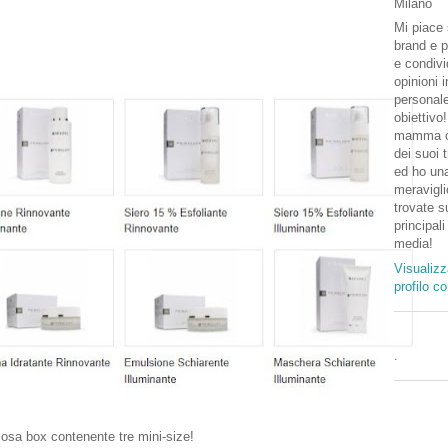
Milano
Mi piace 
brand e p
e condivi
opinioni 
personal
obiettivo
mamma o
dei suoi 
ed ho una
meravigli
trovate su
principali
media!
Visualizz
profilo c
.
osa box contenente tre mini-size!