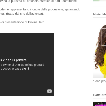
ino la purezza e l’efficacia estetica di tutti i costituenti
moderne rappresentano il cuore della produzione, garantendo
va.' (tratto dal sito dell'azienda).
Mister M
di presentazione di Bioline Jatò ...
Sono prop
GattaStre