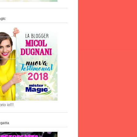
agic
rio io!!!
gatta