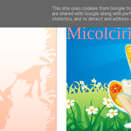
This site uses cookies from Google to 
are shared with Google along with per
statistics, and to detect and address 
Micolcir