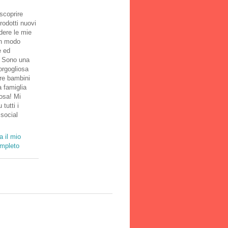
scoprire
rodotti nuovi
dere le mie
in modo
e ed
! Sono una
rgogliosa
tre bambini
 famiglia
osa! Mi
 tutti i
 social
a il mio
ompleto