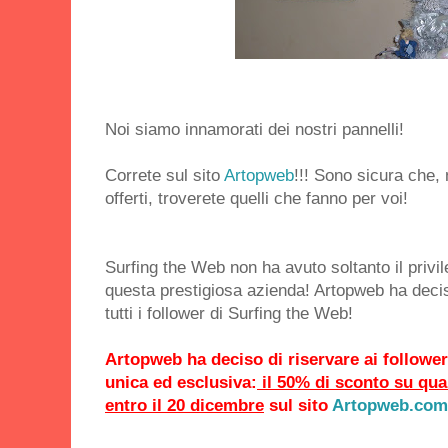
Noi siamo innamorati dei nostri pannelli!
Correte sul sito
Artopweb
!!! Sono sicura che,
offerti, troverete quelli che fanno per voi!
Surfing the Web non ha avuto soltanto il privil
questa prestigiosa azienda! Artopweb ha deci
tutti i follower di Surfing the Web!
Artopweb ha deciso di riservare ai follower
unica ed esclusiva:
il 50% di sconto su qual
entro il 20 dicembre
sul sito
Artopweb.com