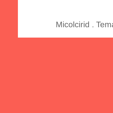
Micolcirid . Te