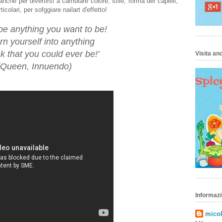
nche per divertirsi a cambiare colore, stile, forma dei capelli,
icolari, per sofggiare nailart d'effetto!
be anything you want to be!
urn yourself into anything
k that you could ever be!'
Visita anc
(Queen, Innuendo)
Informazi
micol