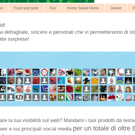
on
Food and taste
Fun
Home Sweet Home
Jewels
P
id!
 dettagliate, sincere e personali che vi permetteranno di stil
utte sorprese!
e la tua visibilità sul web? Mandami i tuoi prodotti da testar
per un totale di oltre 
ower e sui principali social media