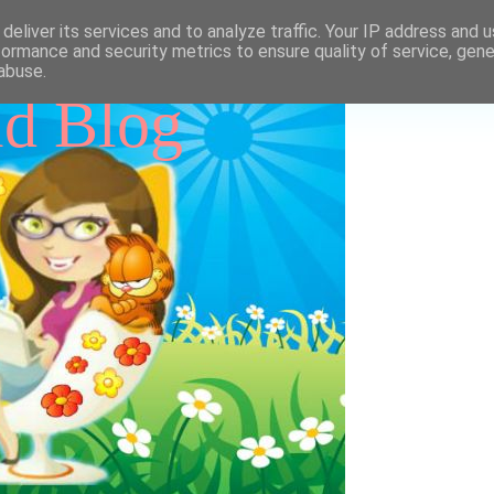
deliver its services and to analyze traffic. Your IP address and 
formance and security metrics to ensure quality of service, gen
abuse.
id Blog