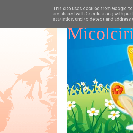
This site uses cookies from Google to 
are shared with Google along with per
statistics, and to detect and address 
Micolcir