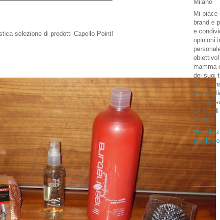
Milano
Mi piace 
brand e p
e condivi
tica selezione di prodotti Capello Point!
opinioni 
personal
obiettivo
mamma o
dei suoi 
ed ho una
meravigli
trovate su
principali
media!
Visualizz
profilo c
.