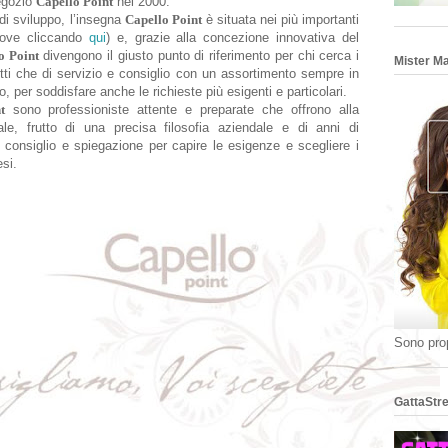
negozio
Capello Point
nel 2000.
di sviluppo, l’insegna
Capello Point
è situata nei più importanti
 dove cliccando
qui
) e, grazie alla concezione innovativa del
o Point
divengono il giusto punto di riferimento per chi cerca i
Mister M
odotti che di servizio e consiglio con un assortimento sempre in
, per soddisfare anche le richieste più esigenti e particolari.
t
sono professioniste attente e preparate che offrono alla
ale, frutto di una precisa filosofia aziendale e di anni di
, consiglio e spiegazione per capire le esigenze e scegliere i
esi.
Sono prop
GattaStre