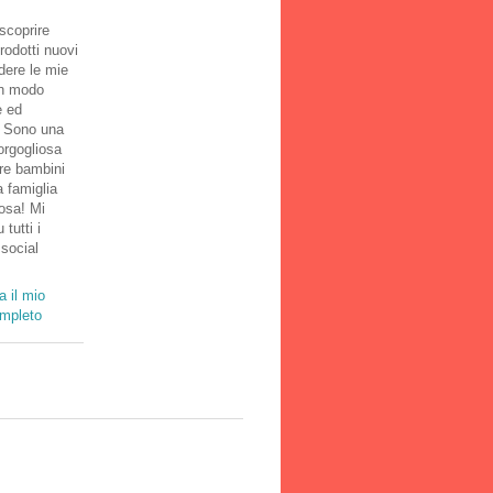
scoprire
rodotti nuovi
dere le mie
in modo
e ed
! Sono una
rgogliosa
tre bambini
 famiglia
osa! Mi
 tutti i
 social
a il mio
ompleto