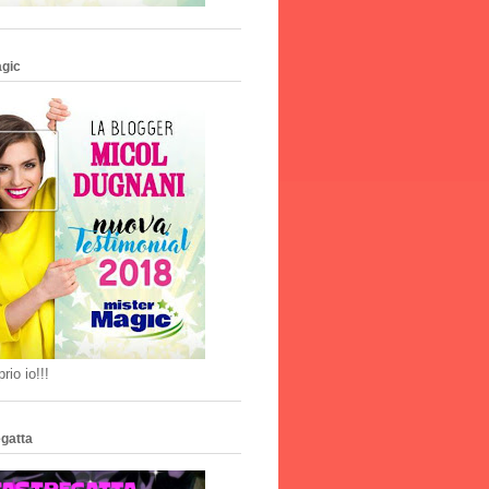
agic
rio io!!!
gatta