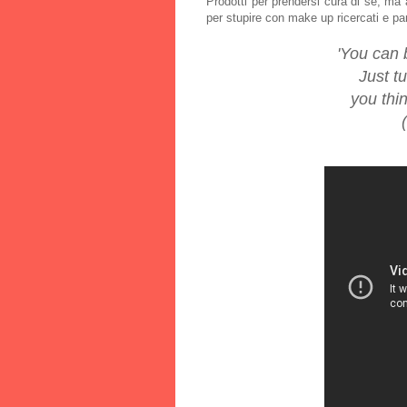
Prodotti per prendersi cura di sè, ma a
per stupire con make up ricercati e part
'You can 
Just t
you thin