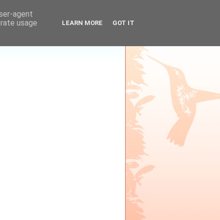
user-agent
erate usage
LEARN MORE
GOT IT