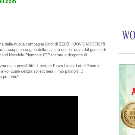
il.com
nista della nuova campagna Lindt di ZZUB: l'UOVO NOCCIOR!
 a scoprire i segreti della nascita del dell'uovo dal guscio di
ccanti Nocciole Piemonte IGP tostate e ricoperte di
ranno la possibilità di testare l'uovo Lindor Latte! Sono in
 voi quale delizia solleticherà il mio palato!! ;D
o preferito?