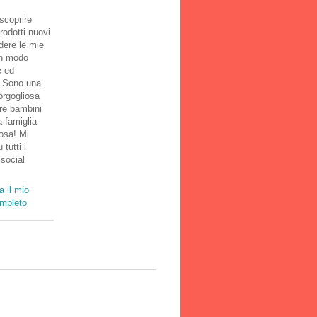
scoprire
rodotti nuovi
dere le mie
in modo
e ed
! Sono una
rgogliosa
tre bambini
 famiglia
osa! Mi
 tutti i
 social
a il mio
ompleto