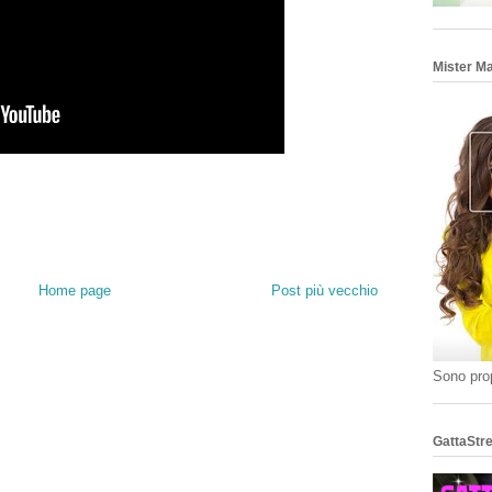
Mister M
Home page
Post più vecchio
Sono prop
GattaStre