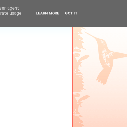
user-agent
erate usage
LEARN MORE
GOT IT