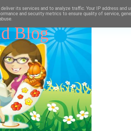
deliver its services and to analyze traffic. Your IP address and 
formance and security metrics to ensure quality of service, gen
abuse.
id Blog