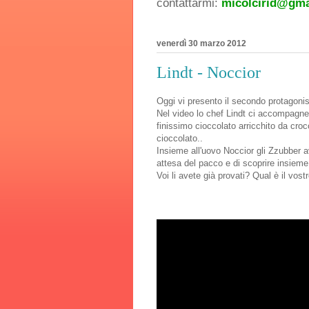
contattarmi:
micolcirid@gma
venerdì 30 marzo 2012
Lindt - Noccior
Oggi vi presento il secondo protago
Nel video lo chef Lindt ci accompagnerà
finissimo cioccolato arricchito da cro
cioccolato..
Insieme all'uovo Noccior gli Zzubber av
attesa del pacco e di scoprire insieme a
Voi li avete già provati? Qual è il vostr