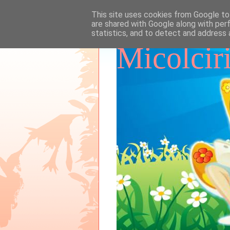
This site uses cookies from Google to 
are shared with Google along with per
statistics, and to detect and address 
Micolcir