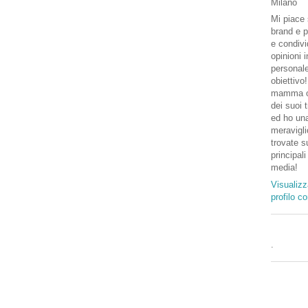
Milano
Mi piace 
brand e p
e condivi
opinioni 
personal
obiettivo
mamma o
dei suoi 
ed ho una
meravigli
trovate su
principali
media!
Visualizz
profilo c
.