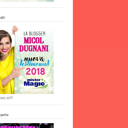
agic
rio io!!!
gatta