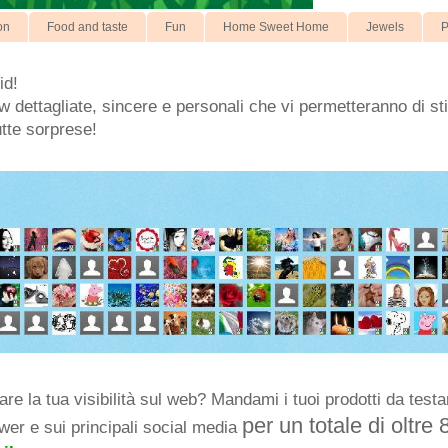
on
Food and taste
Fun
Home Sweet Home
Jewels
P
id!
 dettagliate, sincere e personali che vi permetteranno di stil
utte sorprese!
e la tua visibilità sul web? Mandami i tuoi prodotti da testar
per un totale di oltre 
ower e sui principali social media