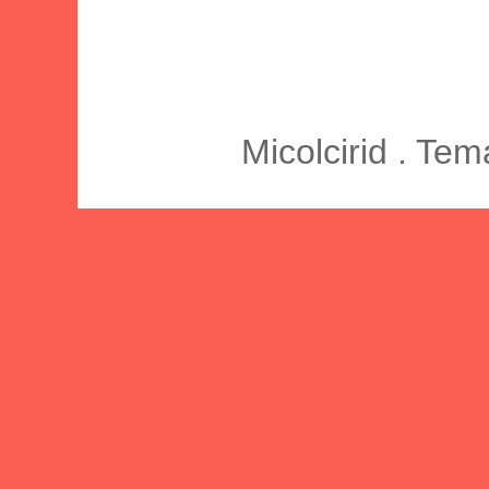
Micolcirid . Te